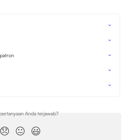
patron
pertanyaan Anda terjawab?
😞
😐
😃