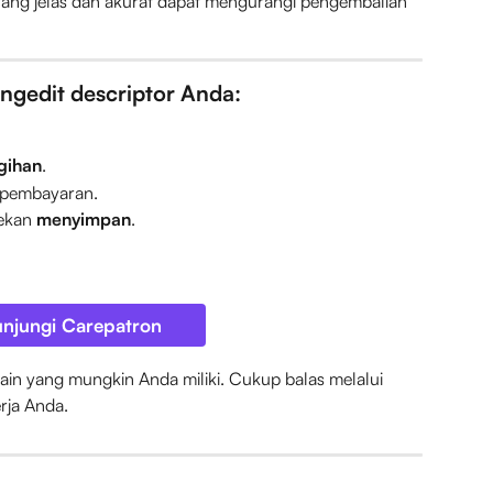
ang jelas dan akurat dapat mengurangi pengembalian 
gedit descriptor Anda:
gihan
.
 pembayaran.
ekan 
menyimpan
.
njungi Carepatron
ain yang mungkin Anda miliki. Cukup balas melalui 
erja Anda.