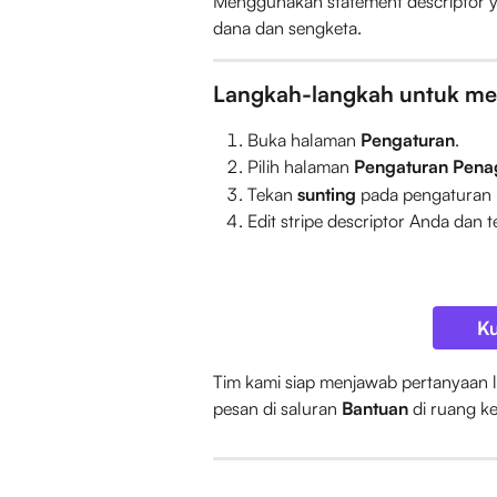
Menggunakan statement descriptor y
dana dan sengketa.
Langkah-langkah untuk men
Buka halaman 
Pengaturan
.
Pilih halaman 
Pengaturan Pena
Tekan 
sunting
 pada pengaturan
Edit stripe descriptor Anda dan t
Ku
Tim kami siap menjawab pertanyaan l
pesan di saluran 
Bantuan
 di ruang k