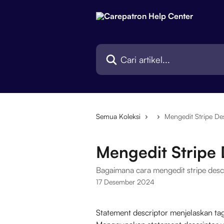
Lewati ke konten utama
Cari artikel...
Semua Koleksi
Mengedit Stripe De
Mengedit Stripe 
Bagaimana cara mengedit stripe desc
17 Desember 2024
Statement descriptor menjelaskan ta