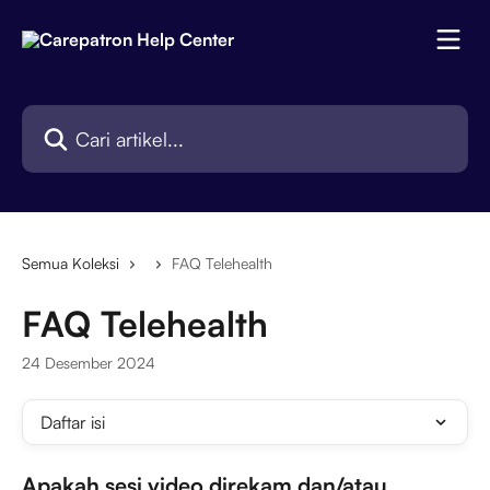
Lewati ke konten utama
Cari artikel...
Semua Koleksi
FAQ Telehealth
FAQ Telehealth
24 Desember 2024
Daftar isi
Apakah sesi video direkam dan/atau 