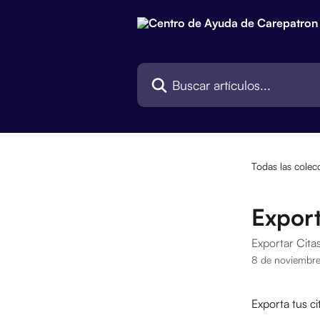
Ir al contenido principal
Buscar artículos...
Todas las colec
Export
Exportar Cita
8 de noviembr
Exporta tus c