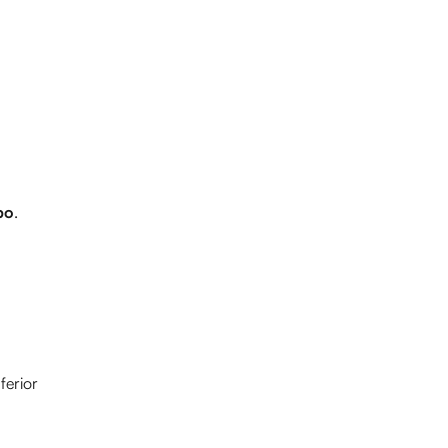
po
.
ferior 