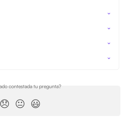
do contestada tu pregunta?
😞
😐
😃