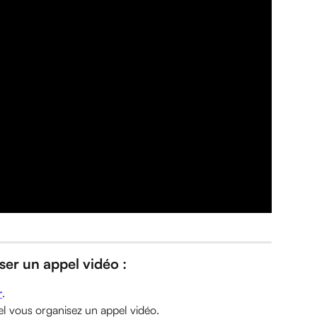
ser un appel vidéo :
r
.
el vous organisez un appel vidéo.