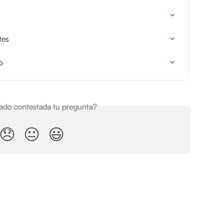
tes
o
do contestada tu pregunta?
😞
😐
😃